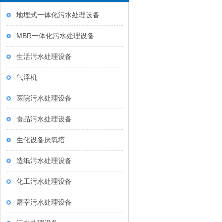
Product classification
地埋式一体化污水处理设备
MBR一体化污水处理设备
生活污水处理设备
气浮机
医院污水处理设备
食品污水处理设备
生化设备厌氧塔
造纸污水处理设备
化工污水处理设备
屠宰污水处理设备