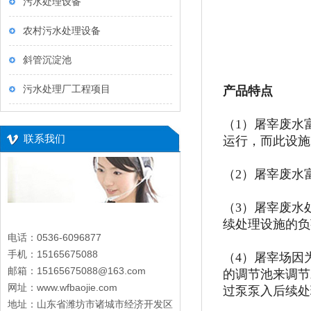
污水处理设备
农村污水处理设备
斜管沉淀池
污水处理厂工程项目
产品特点
（1）屠宰废水
联系我们
运行，而此设施
（2）屠宰废水
（3）屠宰废水
续处理设施的负
电话：0536-6096877
手机：15165675088
（4）屠宰场因
邮箱：15165675088@163.com
的调节池来调节
网址：www.wfbaojie.com
过泵泵入后续处
地址：山东省潍坊市诸城市经济开发区