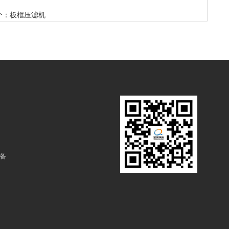
：
板框压滤机
备