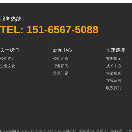
服务热线：
TEL: 151-6567-5088
关于我们
新闻中心
快速链接
公司简介
公司动态
案例展示
企业文化
行业新闻
技术中心
常见问题
售后服务
在线留言
联系我们
Copyright © 2017 山东金淇环境工程有限公司. 版权所有 联系人：杨