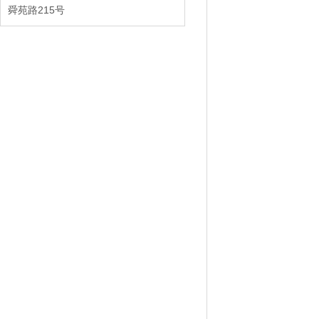
舜苑路215号