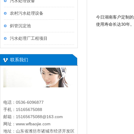
污水处理设备
农村污水处理设备
今日湖南客户定制的
使用寿命长达30年。公
斜管沉淀池
污水处理厂工程项目
联系我们
电话：0536-6096877
手机：15165675088
邮箱：15165675088@163.com
网址：www.wfbaojie.com
地址：山东省潍坊市诸城市经济开发区