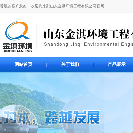
尊敬的客户您好，欢迎您来到山东金淇环境工程有限公司官网！
网站首页
关于我们
产品展示