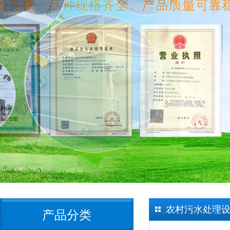
农村污水处理
产品分类