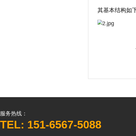
其基本结构如
服务热线：
TEL: 151-6567-5088