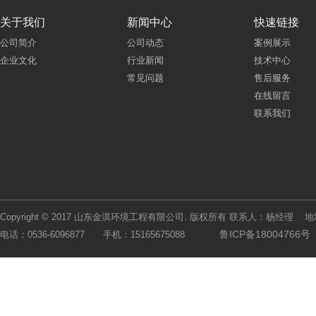
关于我们
新闻中心
快速链接
公司简介
公司动态
案例展示
企业文化
行业新闻
技术中心
常见问题
售后服务
在线留言
联系我们
Copyright © 2017 山东金淇环境工程有限公司. 版权所有 联系人：杨
鲁ICP备18004766号
电话：0536-6096877 手机：15165675088