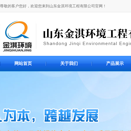
尊敬的客户您好，欢迎您来到山东金淇环境工程有限公司官网！
网站首页
关于我们
产品展示