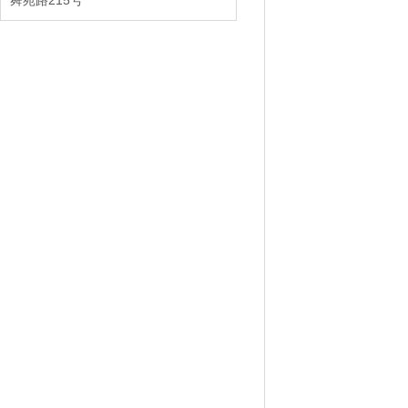
舜苑路215号